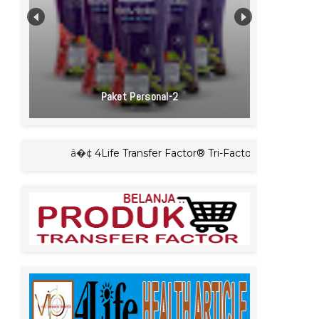
Paket Personal-2
â�¢
4Life Transfer Factor® Tri-Factor™ Formula
â�¢