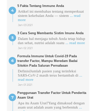
5 Fakta Tentang Immune Anda
Artikel ini membahas tentang memperkuat
sistem kekebalan Anda — sistem
... read
more
Jan 03 2021
3 Cara Seng Membantu Sistim Imune Anda
Dalam hal menjaga tubuh Anda tetap hidup
dan sehat, nutrisi adalah suatu
... read more
Jan 02 2021
Formula Immune Untuk Covid-19 Pada
transfer Factor, Mampu Meredam Badai
Sitokin Pada Saluran Pernafasan
DefinisiJumlah pasien yang terinfeksi
SARS-CoV-2 masih terus bertambah di
...
read more
Jan 01 2021
Penggunaan Transfer Factor Untuk Penderita
Asam Urat
Apa itu Asam Urat?Yang dimaksud dengan
asam urat adalah asam yang berbentuk
...