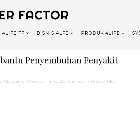
FER FACTOR
4LIFE TF
BISNIS 4LFE
PRODUK 4LIFE
SY
mbantu Penyembuhan Penyakit
e
,
Glucoach
,
TFArticles
,
Tri Factor Formula
,
Tri Factor Plus