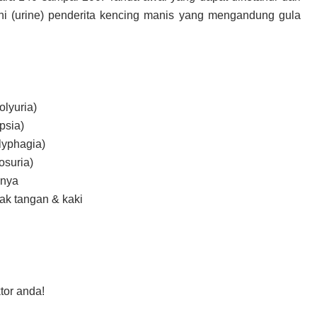
ni (urine) penderita kencing manis yang mengandung gula
olyuria)
psia)
lyphagia)
osuria)
bnya
ak tangan & kaki
tor anda!