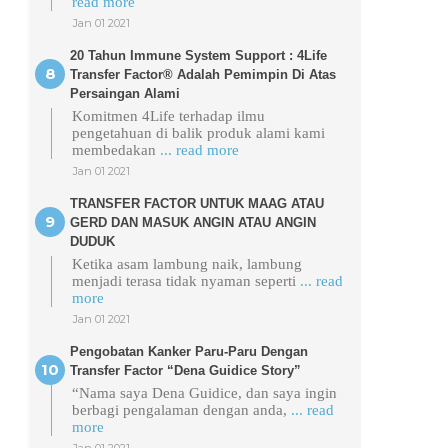
read more
Jan 01 2021
20 Tahun Immune System Support : 4Life
Transfer Factor® Adalah Pemimpin Di Atas
Persaingan Alami
Komitmen 4Life terhadap ilmu
pengetahuan di balik produk alami kami
membedakan
... read more
Jan 01 2021
TRANSFER FACTOR UNTUK MAAG ATAU
GERD DAN MASUK ANGIN ATAU ANGIN
DUDUK
Ketika asam lambung naik, lambung
menjadi terasa tidak nyaman seperti
... read
more
Jan 01 2021
Pengobatan Kanker Paru-Paru Dengan
Transfer Factor “Dena Guidice Story”
“Nama saya Dena Guidice, dan saya ingin
berbagi pengalaman dengan anda,
... read
more